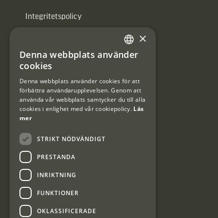
Integritetspolicy
×
Användarvillkor
Denna webbplats använder
#Interjaktfamily
SWEDISH
cookies
DANISH
Denna webbplats använder cookies för att
förbättra användarupplevelsen. Genom att
Kundklubb
använda vår webbplats samtycker du till alla
cookies i enlighet med vår cookiepolicy.
Läs
Information om kundklubben.
mer
STRIKT NÖDVÄNDIGT
PRESTANDA
INRIKTNING
Interjakt SE
FUNKTIONER
OKLASSIFICERADE
Interjakt Sweden AB, Årjäng