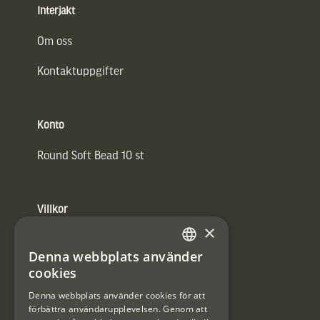
Interjakt
Om oss
Kontaktuppgifter
Konto
Round Soft Bead 10 st
Villkor
×
Integritetspolicy
Denna webbplats använder
SWEDISH
Användarvillkor
cookies
DANISH
Denna webbplats använder cookies för att
#Interjaktfamily
förbättra användarupplevelsen. Genom att