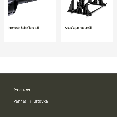
Nextorch Saint Torch 31
Alces Vapenvårdställ
Sidfot
Produkter
Vännäs Friluftbyxa