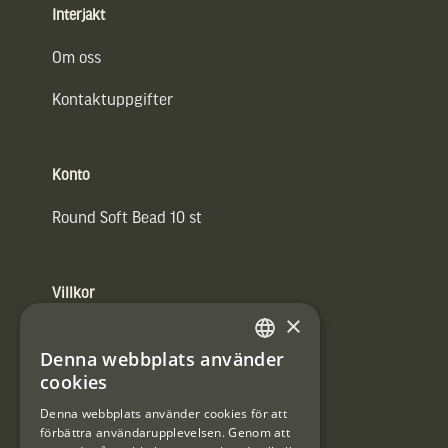
Interjakt
Om oss
Kontaktuppgifter
Konto
Round Soft Bead 10 st
Villkor
×
Integritetspolicy
Denna webbplats använder
SWEDISH
Användarvillkor
cookies
DANISH
Denna webbplats använder cookies för att
#Interjaktfamily
förbättra användarupplevelsen. Genom att