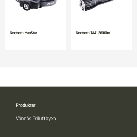
Nextorch MaxStar
Nextorch TA41 2600lm
Sidfot
Produkter
Vännäs Friluftbyxa