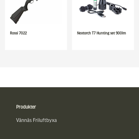
Rossi 7022
Nextorch T7 Hunting set 900lm
Sidfot
Produkter
Vännäs Friluftbyxa