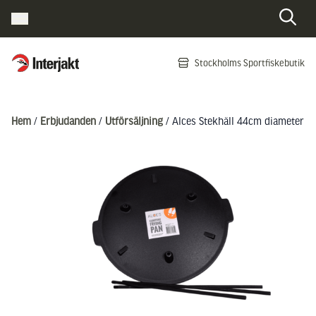
Interjakt SE
Stockholms Sportfiskebutik
Hoppa till innehåll
Hem
/
Erbjudanden
/
Utförsäljning
/ Alces Stekhäll 44cm diameter