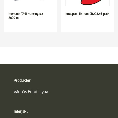
Nextorch TA41 Hunting set
Knappcell lithium CR2032 5-pack
2600lm
Sidfot
Produkter
Vännäs Friluftbyxa
Interjakt