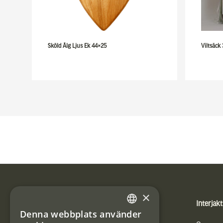
Sköld Älg Ljus Ek 44×25
Viltsäck
Sidfot
×
Produkter
Interjakt
Denna webbplats använder
SWEDISH