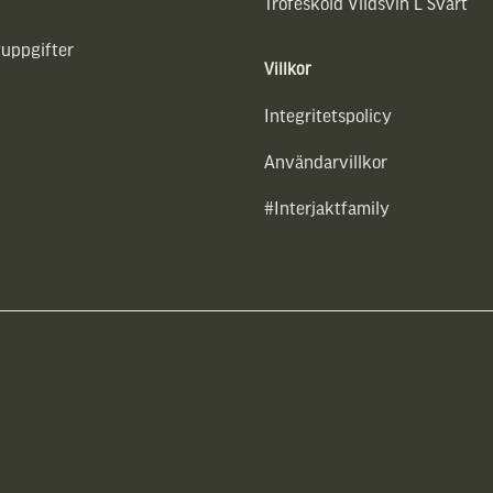
Trofésköld Vildsvin L Svart
uppgifter
Villkor
Integritetspolicy
Användarvillkor
#Interjaktfamily