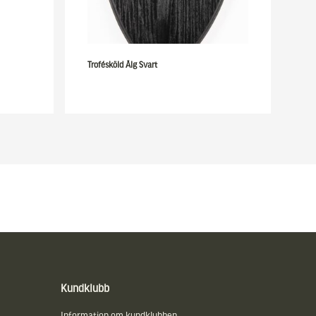
Trofésköld Älg Svart
Kundklubb
Information om kundklubben.