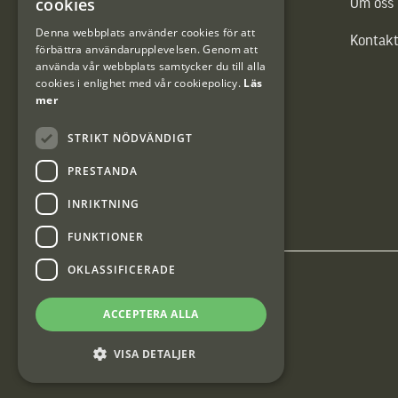
cookies
Vännäs Friluftbyxa
Om oss
DANISH
Denna webbplats använder cookies för att
Kontakt
förbättra användarupplevelsen. Genom att
använda vår webbplats samtycker du till alla
cookies i enlighet med vår cookiepolicy.
Läs
mer
STRIKT NÖDVÄNDIGT
PRESTANDA
INRIKTNING
FUNKTIONER
OKLASSIFICERADE
Interjakt SE
ACCEPTERA ALLA
Interjakt Sweden AB, Årjäng
VISA DETALJER
Org: 553222-3915