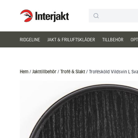
Interjakt SE
Hoppa till innehåll
RIDGELINE
JAKT & FRILUFTSKLÄDER
TILLBEHÖR
OPT
Hem
/
Jakttillbehör
/
Trofé & Slakt
/ Trofésköld Vildsvin L Sva