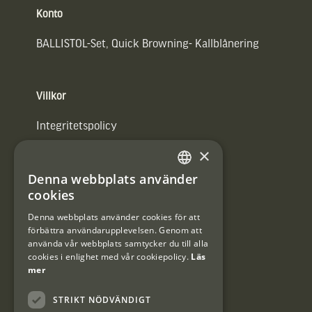
Konto
BALLISTOL-Set, Quick Browning- Kallblånering
Villkor
Integritetspolicy
×
Användarvillkor
Denna webbplats använder
#Interjaktfamily
SWEDISH
cookies
DANISH
Denna webbplats använder cookies för att
förbättra användarupplevelsen. Genom att
Kundklubb
använda vår webbplats samtycker du till alla
cookies i enlighet med vår cookiepolicy.
Läs
Information om kundklubben.
mer
STRIKT NÖDVÄNDIGT