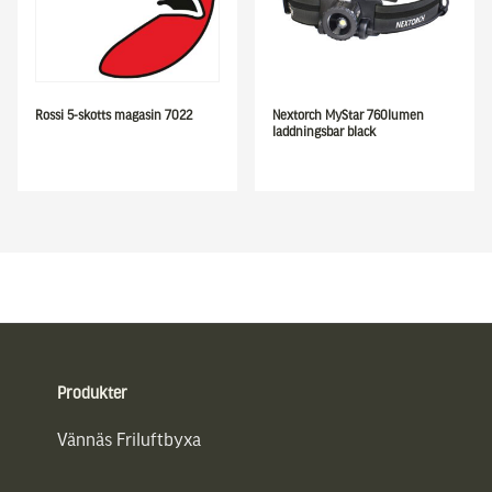
Rossi 5-skotts magasin 7022
Nextorch MyStar 760lumen
laddningsbar black
Sidfot
Produkter
Vännäs Friluftbyxa