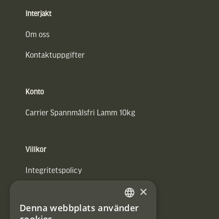
Interjakt
Om oss
Kontaktuppgifter
Konto
Carrier Spannmålsfri Lamm 10kg
Villkor
Integritetspolicy
×
Användarvillkor
Denna webbplats använder
#Interjaktfamily
SWEDISH