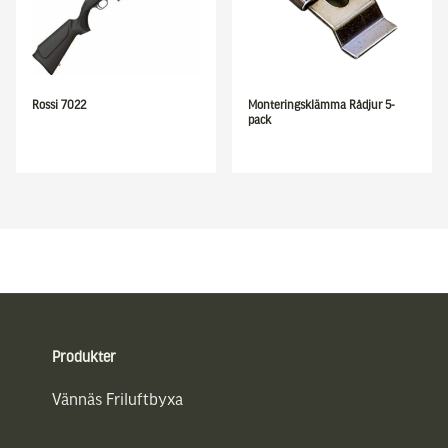
Rossi 7022
Monteringsklämma Rådjur 5-
pack
Sidfot
Produkter
Vännäs Friluftbyxa