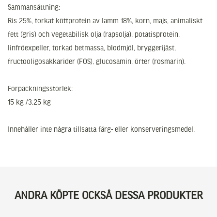
Sammansättning:
Ris 25%, torkat köttprotein av lamm 18%, korn, majs, animaliskt
fett (gris) och vegetabilisk olja (rapsolja), potatisprotein,
linfröexpeller, torkad betmassa, blodmjöl, bryggerijäst,
fructooligosakkarider (FOS), glucosamin, örter (rosmarin).
Förpackningsstorlek:
15 kg /3,25 kg
Innehåller inte några tillsatta färg- eller konserveringsmedel.
ANDRA KÖPTE OCKSÅ DESSA PRODUKTER