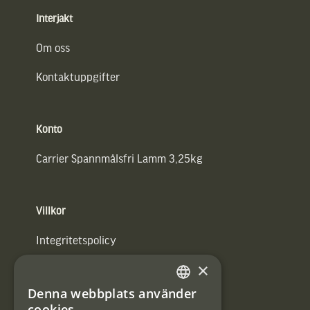
Interjakt
Om oss
Kontaktuppgifter
Konto
Carrier Spannmålsfri Lamm 3,25kg
Villkor
Integritetspolicy
×
Användarvillkor
Denna webbplats använder
#Interjaktfamily
SWEDISH
cookies