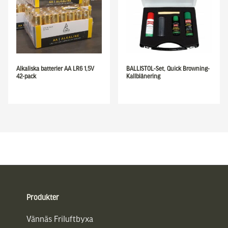
Alkaliska batterier AA LR6 1,5V
BALLISTOL-Set, Quick Browning-
42-pack
Kallblånering
Sidfot
Produkter
Vännäs Friluftbyxa