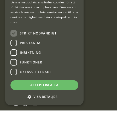
Denna webbplats använder cookies för att
#Interjaktfamily
förbättra användarupplevelsen. Genom att
använda vår webbplats samtycker du till alla
cookies i enlighet med vår cookiepolicy.
Läs
mer
Kundklubb
STRIKT NÖDVÄNDIGT
Information om kundklubben.
PRESTANDA
INRIKTNING
FUNKTIONER
Interjakt SE
OKLASSIFICERADE
ACCEPTERA ALLA
Interjakt Sweden AB, Årjäng
Org: 553222-3915
VISA DETALJER