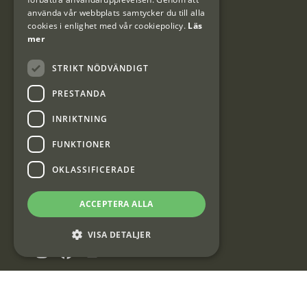
använda vår webbplats samtycker du till alla
cookies i enlighet med vår cookiepolicy.
Läs
mer
Kundklubb
STRIKT NÖDVÄNDIGT
Information om kundklubben.
PRESTANDA
INRIKTNING
FUNKTIONER
Interjakt SE
OKLASSIFICERADE
ACCEPTERA ALLA
Interjakt Sweden AB, Årjäng
Org: 553222-3915
VISA DETALJER