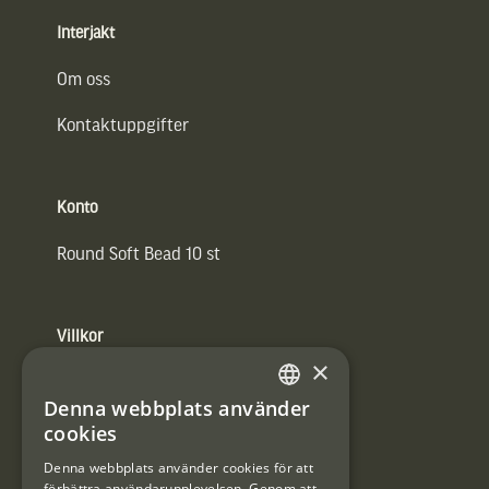
Interjakt
Om oss
Kontaktuppgifter
Konto
Round Soft Bead 10 st
Villkor
×
Integritetspolicy
Denna webbplats använder
SWEDISH
Användarvillkor
cookies
DANISH
Denna webbplats använder cookies för att
#Interjaktfamily
förbättra användarupplevelsen. Genom att