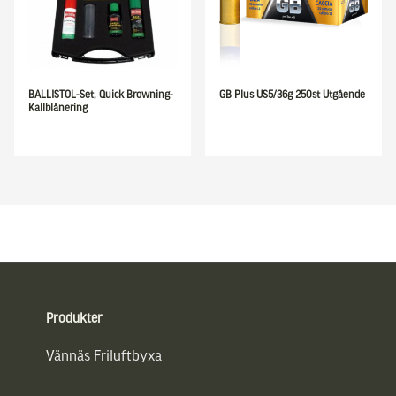
BALLISTOL-Set, Quick Browning-
GB Plus US5/36g 250st Utgående
Kallblånering
Sidfot
Produkter
Vännäs Friluftbyxa