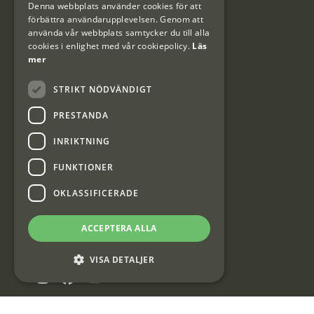
Denna webbplats använder cookies för att
#Interjaktfamily
förbättra användarupplevelsen. Genom att
använda vår webbplats samtycker du till alla
cookies i enlighet med vår cookiepolicy.
Läs
mer
Kundklubb
STRIKT NÖDVÄNDIGT
Information om kundklubben.
PRESTANDA
INRIKTNING
FUNKTIONER
OKLASSIFICERADE
Interjakt SE
ACCEPTERA ALLA
Interjakt Sweden AB, Årjäng
Org: 553222-3915
VISA DETALJER