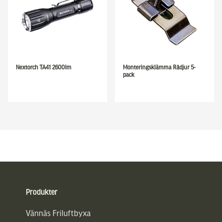
Nextorch TA41 2600lm
Monteringsklämma Rådjur 5-
pack
Sidfot
Produkter
Vännäs Friluftbyxa