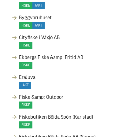
FISKE
JAKT
Byggvaruhuset
FISKE
JAKT
Cityfiske i Växjö AB
FISKE
Ekbergs Fiske &amp; Fritid AB
FISKE
EraJuva
JAKT
Fiske &amp; Outdoor
FISKE
Fiskebutiken Böjda Spön (Karlstad)
FISKE