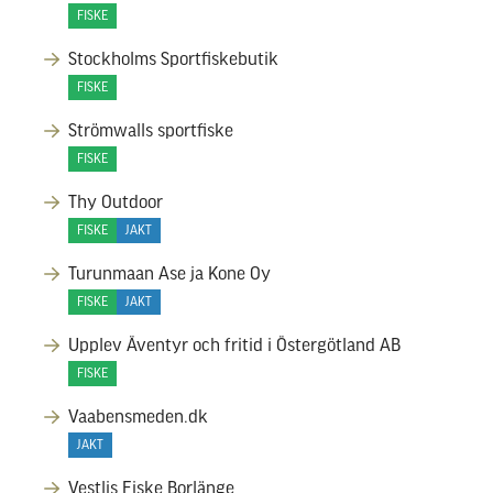
FISKE
Stockholms Sportfiskebutik
FISKE
Strömwalls sportfiske
FISKE
Thy Outdoor
FISKE
JAKT
Turunmaan Ase ja Kone Oy
FISKE
JAKT
Upplev Äventyr och fritid i Östergötland AB
FISKE
Vaabensmeden.dk
JAKT
Vestlis Fiske Borlänge