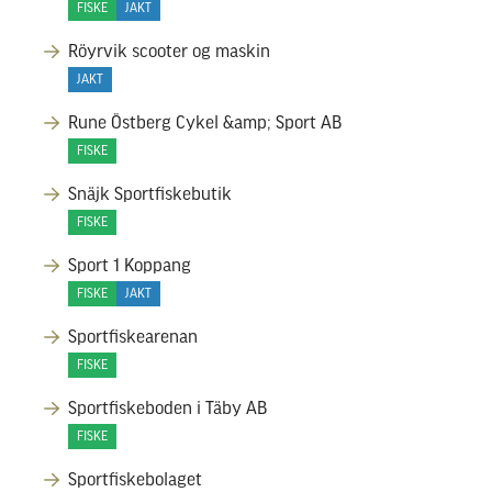
FISKE
JAKT
Röyrvik scooter og maskin
JAKT
Rune Östberg Cykel &amp; Sport AB
FISKE
Snäjk Sportfiskebutik
FISKE
Sport 1 Koppang
FISKE
JAKT
Sportfiskearenan
FISKE
Sportfiskeboden i Täby AB
FISKE
Sportfiskebolaget