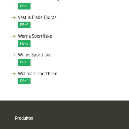
FISKE
Vestlis Fiske Djurås
FISKE
Werna Sportfiske
FISKE
Willys Sportfiske
FISKE
Wollmars sportfiske
FISKE
Sidfot
Produkter