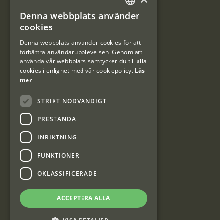
Denna webbplats använder
#Interjaktfamily
SWEDISH
cookies
DANISH
Denna webbplats använder cookies för att
förbättra användarupplevelsen. Genom att
Kundklubb
använda vår webbplats samtycker du till alla
cookies i enlighet med vår cookiepolicy.
Läs
Information om kundklubben.
mer
STRIKT NÖDVÄNDIGT
PRESTANDA
INRIKTNING
Interjakt SE
FUNKTIONER
OKLASSIFICERADE
Interjakt Sweden AB, Årjäng
Org: 553222-3915
ACCEPTERA ALLA