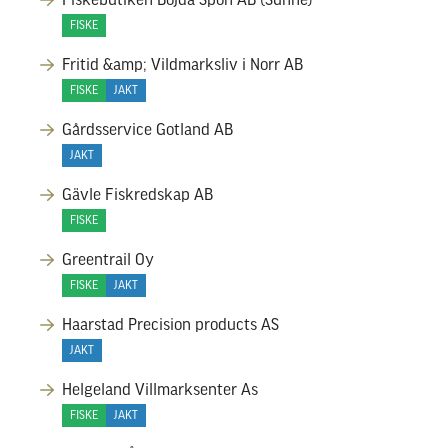
Fiskebutiken Böjda Spön AB (Sunne)
FISKE
Fritid &amp; Vildmarksliv i Norr AB
FISKE
JAKT
Gårdsservice Gotland AB
JAKT
Gävle Fiskredskap AB
FISKE
Greentrail Oy
FISKE
JAKT
Haarstad Precision products AS
JAKT
Helgeland Villmarksenter As
FISKE
JAKT