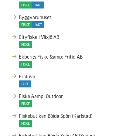
FISKE
JAKT
Byggvaruhuset
FISKE
JAKT
Cityfiske i Växjö AB
FISKE
Ekbergs Fiske &amp; Fritid AB
FISKE
EraJuva
JAKT
Fiske &amp; Outdoor
FISKE
Fiskebutiken Böjda Spön (Karlstad)
FISKE
Fiskebutiken Böjda Spön AB (Sunne)