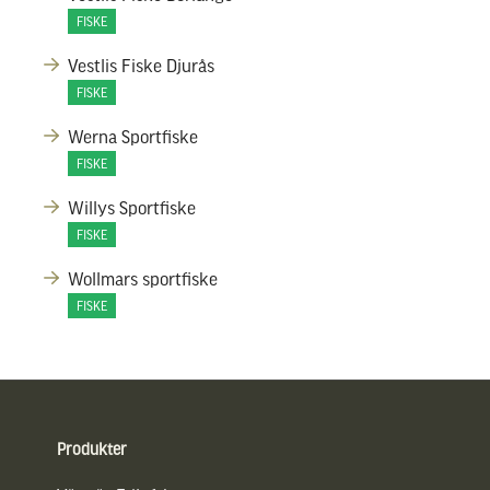
FISKE
Vestlis Fiske Djurås
FISKE
Werna Sportfiske
FISKE
Willys Sportfiske
FISKE
Wollmars sportfiske
FISKE
Sidfot
Produkter