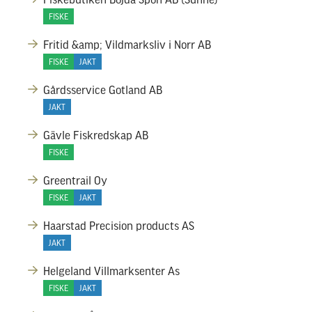
FISKE
Fritid &amp; Vildmarksliv i Norr AB
FISKE
JAKT
Gårdsservice Gotland AB
JAKT
Gävle Fiskredskap AB
FISKE
Greentrail Oy
FISKE
JAKT
Haarstad Precision products AS
JAKT
Helgeland Villmarksenter As
FISKE
JAKT