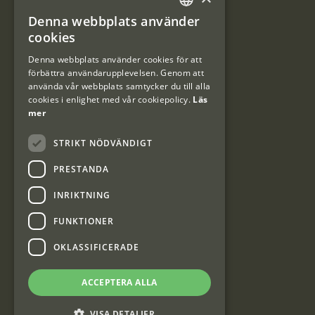
Denna webbplats använder
#Interjaktfamily
SWEDISH
cookies
DANISH
Denna webbplats använder cookies för att
förbättra användarupplevelsen. Genom att
Kundklubb
använda vår webbplats samtycker du till alla
cookies i enlighet med vår cookiepolicy.
Läs
Information om kundklubben.
mer
STRIKT NÖDVÄNDIGT
PRESTANDA
INRIKTNING
Interjakt SE
FUNKTIONER
OKLASSIFICERADE
Interjakt Sweden AB, Årjäng
Org: 553222-3915
ACCEPTERA ALLA
VISA DETALJER