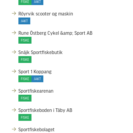
FISKE
JAKT
Röyrvik scooter og maskin
JAKT
Rune Östberg Cykel &amp; Sport AB
FISKE
Snäjk Sportfiskebutik
FISKE
Sport 1 Koppang
FISKE
JAKT
Sportfiskearenan
FISKE
Sportfiskeboden i Täby AB
FISKE
Sportfiskebolaget