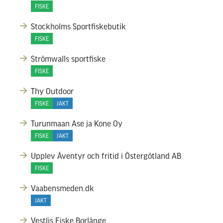
FISKE
Stockholms Sportfiskebutik
FISKE
Strömwalls sportfiske
FISKE
Thy Outdoor
FISKE
JAKT
Turunmaan Ase ja Kone Oy
FISKE
JAKT
Upplev Äventyr och fritid i Östergötland AB
FISKE
Vaabensmeden.dk
JAKT
Vestlis Fiske Borlänge