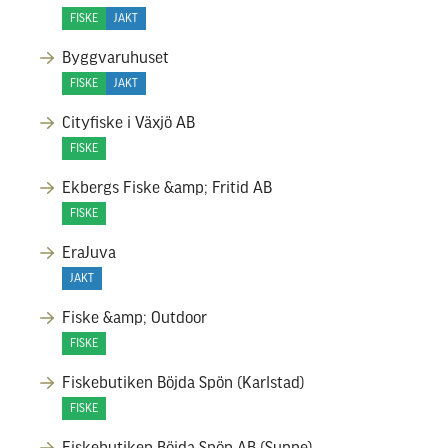
FISKE
JAKT
Byggvaruhuset
FISKE
JAKT
Cityfiske i Växjö AB
FISKE
Ekbergs Fiske &amp; Fritid AB
FISKE
EraJuva
JAKT
Fiske &amp; Outdoor
FISKE
Fiskebutiken Böjda Spön (Karlstad)
FISKE