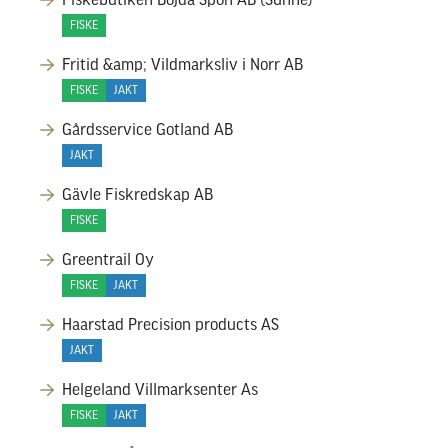
Fiskebutiken Böjda Spön AB (Sunne)
FISKE
Fritid &amp; Vildmarksliv i Norr AB
FISKE
JAKT
Gårdsservice Gotland AB
JAKT
Gävle Fiskredskap AB
FISKE
Greentrail Oy
FISKE
JAKT
Haarstad Precision products AS
JAKT
Helgeland Villmarksenter As
FISKE
JAKT