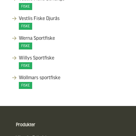
FISKE
Vestlis Fiske Djurås
FISKE
Werna Sportfiske
FISKE
Willys Sportfiske
FISKE
Wollmars sportfiske
FISKE
Sidfot
Produkter