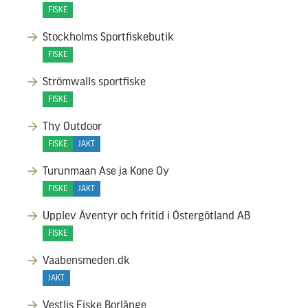
FISKE
Stockholms Sportfiskebutik
FISKE
Strömwalls sportfiske
FISKE
Thy Outdoor
FISKE
JAKT
Turunmaan Ase ja Kone Oy
FISKE
JAKT
Upplev Äventyr och fritid i Östergötland AB
FISKE
Vaabensmeden.dk
JAKT
Vestlis Fiske Borlänge