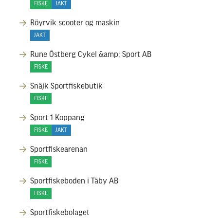
FISKE
JAKT
Röyrvik scooter og maskin
JAKT
Rune Östberg Cykel &amp; Sport AB
FISKE
Snäjk Sportfiskebutik
FISKE
Sport 1 Koppang
FISKE
JAKT
Sportfiskearenan
FISKE
Sportfiskeboden i Täby AB
FISKE
Sportfiskebolaget