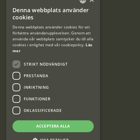
Denna webbplats använder
#Interjaktfamily
SWEDISH
cookies
DANISH
Denna webbplats använder cookies för att
förbättra användarupplevelsen. Genom att
Kundklubb
använda vår webbplats samtycker du till alla
cookies i enlighet med vår cookiepolicy.
Läs
Information om kundklubben.
mer
STRIKT NÖDVÄNDIGT
PRESTANDA
INRIKTNING
Interjakt SE
FUNKTIONER
OKLASSIFICERADE
Interjakt Sweden AB, Årjäng
Org: 553222-3915
ACCEPTERA ALLA