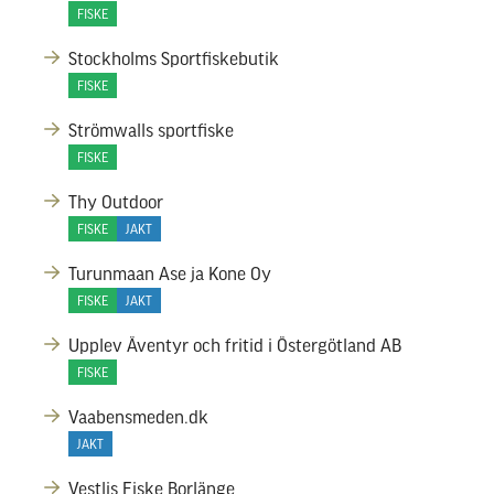
FISKE
Stockholms Sportfiskebutik
FISKE
Strömwalls sportfiske
FISKE
Thy Outdoor
FISKE
JAKT
Turunmaan Ase ja Kone Oy
FISKE
JAKT
Upplev Äventyr och fritid i Östergötland AB
FISKE
Vaabensmeden.dk
JAKT
Vestlis Fiske Borlänge