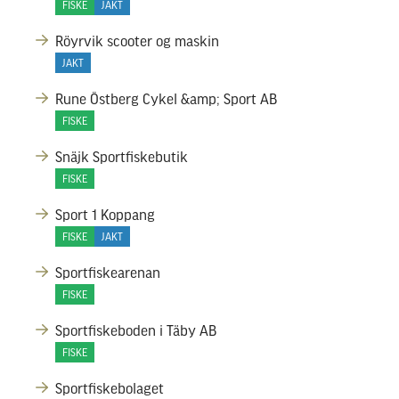
FISKE
JAKT
Röyrvik scooter og maskin
JAKT
Rune Östberg Cykel &amp; Sport AB
FISKE
Snäjk Sportfiskebutik
FISKE
Sport 1 Koppang
FISKE
JAKT
Sportfiskearenan
FISKE
Sportfiskeboden i Täby AB
FISKE
Sportfiskebolaget