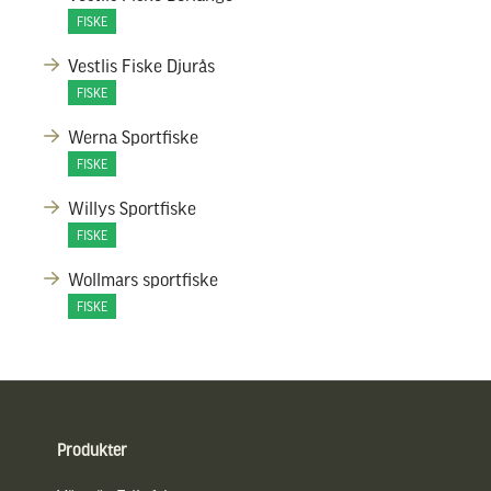
FISKE
Vestlis Fiske Djurås
FISKE
Werna Sportfiske
FISKE
Willys Sportfiske
FISKE
Wollmars sportfiske
FISKE
Sidfot
Produkter