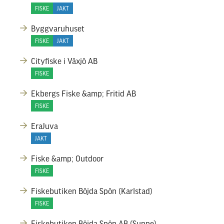
FISKE
JAKT
Byggvaruhuset
FISKE
JAKT
Cityfiske i Växjö AB
FISKE
Ekbergs Fiske &amp; Fritid AB
FISKE
EraJuva
JAKT
Fiske &amp; Outdoor
FISKE
Fiskebutiken Böjda Spön (Karlstad)
FISKE
Fiskebutiken Böjda Spön AB (Sunne)