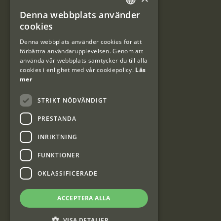
Denna webbplats använder
#Interjaktfamily
SWEDISH
cookies
DANISH
Denna webbplats använder cookies för att
förbättra användarupplevelsen. Genom att
Kundklubb
använda vår webbplats samtycker du till alla
cookies i enlighet med vår cookiepolicy.
Läs
Information om kundklubben.
mer
STRIKT NÖDVÄNDIGT
PRESTANDA
INRIKTNING
Interjakt SE
FUNKTIONER
OKLASSIFICERADE
Interjakt Sweden AB, Årjäng
Org: 553222-3915
ACCEPTERA ALLA
VISA DETALJER