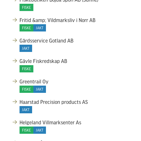
FISKE
Fritid &amp; Vildmarksliv i Norr AB
FISKE
JAKT
Gårdsservice Gotland AB
JAKT
Gävle Fiskredskap AB
FISKE
Greentrail Oy
FISKE
JAKT
Haarstad Precision products AS
JAKT
Helgeland Villmarksenter As
FISKE
JAKT