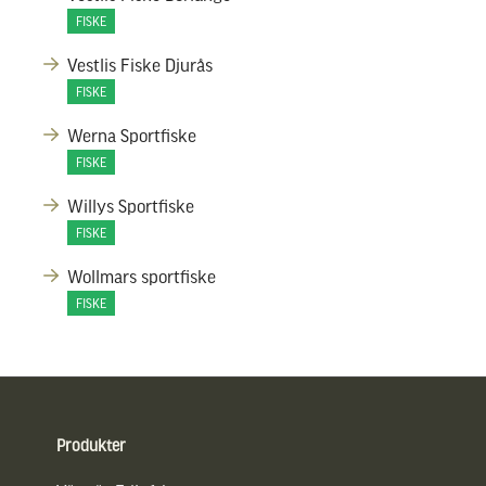
FISKE
Vestlis Fiske Djurås
FISKE
Werna Sportfiske
FISKE
Willys Sportfiske
FISKE
Wollmars sportfiske
FISKE
Sidfot
Produkter