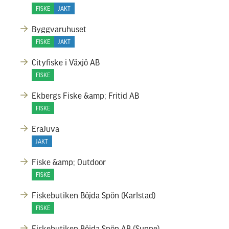
FISKE
JAKT
Byggvaruhuset
FISKE
JAKT
Cityfiske i Växjö AB
FISKE
Ekbergs Fiske &amp; Fritid AB
FISKE
EraJuva
JAKT
Fiske &amp; Outdoor
FISKE
Fiskebutiken Böjda Spön (Karlstad)
FISKE
Fiskebutiken Böjda Spön AB (Sunne)