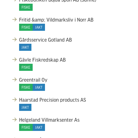
FISKE
Fritid &amp; Vildmarksliv i Norr AB
FISKE
JAKT
Gårdsservice Gotland AB
JAKT
Gävle Fiskredskap AB
FISKE
Greentrail Oy
FISKE
JAKT
Haarstad Precision products AS
JAKT
Helgeland Villmarksenter As
FISKE
JAKT