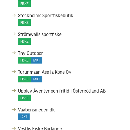
FISKE
Stockholms Sportfiskebutik
FISKE
Strömwalls sportfiske
FISKE
Thy Outdoor
FISKE
JAKT
Turunmaan Ase ja Kone Oy
FISKE
JAKT
Upplev Äventyr och fritid i Östergötland AB
FISKE
Vaabensmeden.dk
JAKT
Vestlis Fiske Borlänge