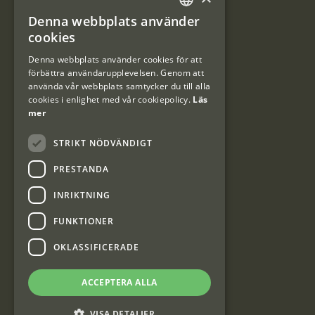
Denna webbplats använder
#Interjaktfamily
SWEDISH
cookies
DANISH
Denna webbplats använder cookies för att
förbättra användarupplevelsen. Genom att
Kundklubb
använda vår webbplats samtycker du till alla
cookies i enlighet med vår cookiepolicy.
Läs
Information om kundklubben.
mer
STRIKT NÖDVÄNDIGT
PRESTANDA
INRIKTNING
Interjakt SE
FUNKTIONER
OKLASSIFICERADE
Interjakt Sweden AB, Årjäng
Org: 553222-3915
ACCEPTERA ALLA
VISA DETALJER