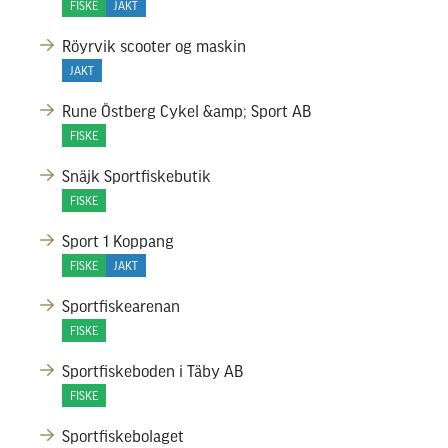
FISKE
JAKT
Röyrvik scooter og maskin
JAKT
Rune Östberg Cykel &amp; Sport AB
FISKE
Snäjk Sportfiskebutik
FISKE
Sport 1 Koppang
FISKE
JAKT
Sportfiskearenan
FISKE
Sportfiskeboden i Täby AB
FISKE
Sportfiskebolaget