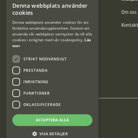
Denna webbplats använder
SWEDISH
cookies
Vännäs Friluftbyxa
Om oss
DANISH
Denna webbplats använder cookies för att
Kontakt
förbättra användarupplevelsen. Genom att
använda vår webbplats samtycker du till alla
cookies i enlighet med vår cookiepolicy.
Läs
mer
STRIKT NÖDVÄNDIGT
PRESTANDA
INRIKTNING
FUNKTIONER
OKLASSIFICERADE
Interjakt SE
ACCEPTERA ALLA
Interjakt Sweden AB, Årjäng
VISA DETALJER
Org: 553222-3915