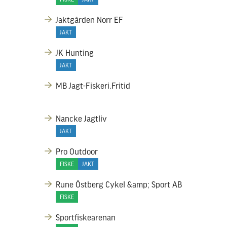
Jaktgården Norr EF
JAKT
JK Hunting
JAKT
MB Jagt-Fiskeri.Fritid
Nancke Jagtliv
JAKT
Pro Outdoor
FISKE
JAKT
Rune Östberg Cykel &amp; Sport AB
FISKE
Sportfiskearenan