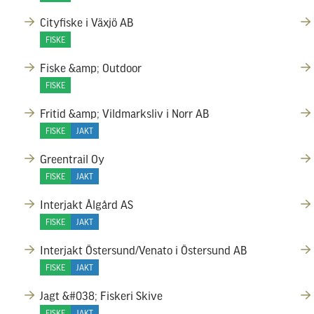
Cityfiske i Växjö AB
FISKE
Fiske &amp; Outdoor
FISKE
Fritid &amp; Vildmarksliv i Norr AB
FISKE
JAKT
Greentrail Oy
FISKE
JAKT
Interjakt Ålgård AS
FISKE
JAKT
Interjakt Östersund/Venato i Östersund AB
FISKE
JAKT
Jagt &#038; Fiskeri Skive
FISKE
JAKT