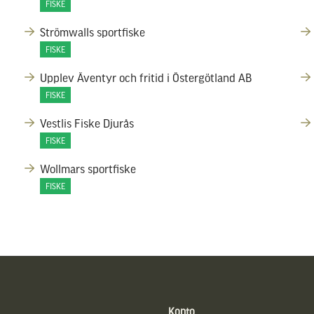
FISKE
Strömwalls sportfiske
FISKE
Upplev Äventyr och fritid i Östergötland AB
FISKE
Vestlis Fiske Djurås
FISKE
Wollmars sportfiske
FISKE
Konto