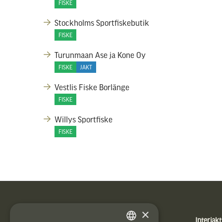
FISKE
Stockholms Sportfiskebutik
FISKE
Turunmaan Ase ja Kone Oy
FISKE
JAKT
Vestlis Fiske Borlänge
FISKE
Willys Sportfiske
FISKE
Sidfot
×
Produkter
Interjakt