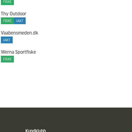
FISKE
Thy Outdoor
FISKE
JAKT
Vaabensmeden.dk
JAKT
Werna Sportfiske
FISKE
Kundklubb