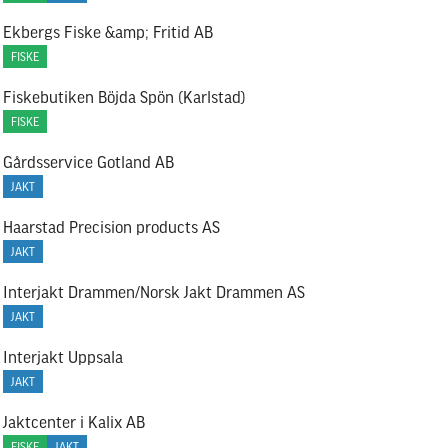
Ekbergs Fiske &amp; Fritid AB
FISKE
Fiskebutiken Böjda Spön (Karlstad)
FISKE
Gårdsservice Gotland AB
JAKT
Haarstad Precision products AS
JAKT
Interjakt Drammen/Norsk Jakt Drammen AS
JAKT
Interjakt Uppsala
JAKT
Jaktcenter i Kalix AB
FISKE
JAKT