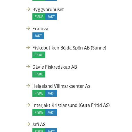
Byggvaruhuset
FISKE
JAKT
EraJuva
JAKT
Fiskebutiken Böjda Spön AB (Sunne)
FISKE
Gävle Fiskredskap AB
FISKE
Helgeland Villmarksenter As
FISKE
JAKT
Interjakt Kristiansund (Gute Fritid AS)
FISKE
JAKT
Jafi AS
FISKE
JAKT