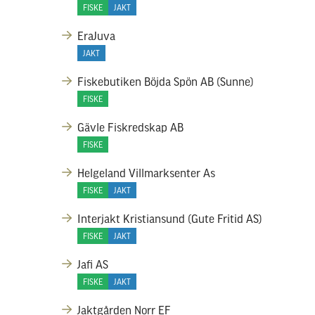
FISKE
JAKT
EraJuva
JAKT
Fiskebutiken Böjda Spön AB (Sunne)
FISKE
Gävle Fiskredskap AB
FISKE
Helgeland Villmarksenter As
FISKE
JAKT
Interjakt Kristiansund (Gute Fritid AS)
FISKE
JAKT
Jafi AS
FISKE
JAKT
Jaktgården Norr EF