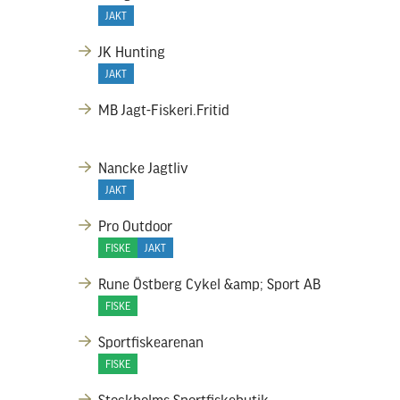
JAKT
JK Hunting
JAKT
MB Jagt-Fiskeri.Fritid
Nancke Jagtliv
JAKT
Pro Outdoor
FISKE
JAKT
Rune Östberg Cykel &amp; Sport AB
FISKE
Sportfiskearenan
FISKE
Stockholms Sportfiskebutik