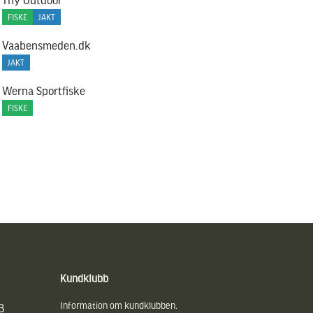
FISKE
JAKT
Vaabensmeden.dk
JAKT
Werna Sportfiske
FISKE
Kundklubb
Information om kundklubben.
B