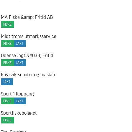
MÅ Fiske &amp; Fritid AB
FISKE
Midt troms utmarksservice
FISKE
JAKT
Odense Jagt &#038; Fritid
FISKE
JAKT
Röyrvik scooter og maskin
JAKT
Sport 1 Koppang
FISKE
JAKT
Sportfiskebolaget
FISKE
Thy Outdoor