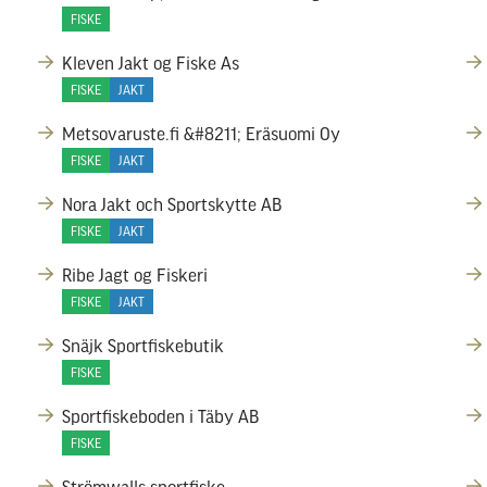
FISKE
Kleven Jakt og Fiske As
FISKE
JAKT
Metsovaruste.fi &#8211; Eräsuomi Oy
FISKE
JAKT
Nora Jakt och Sportskytte AB
FISKE
JAKT
Ribe Jagt og Fiskeri
FISKE
JAKT
Snäjk Sportfiskebutik
FISKE
Sportfiskeboden i Täby AB
FISKE
Strömwalls sportfiske