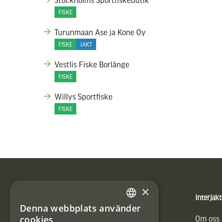
FISKE
Turunmaan Ase ja Kone Oy
FISKE
JAKT
Vestlis Fiske Borlänge
FISKE
Willys Sportfiske
FISKE
Sidfot
×
Produkter
Interjakt
Denna webbplats använder
SWEDISH
cookies
Vännäs Friluftbyxa
Om oss