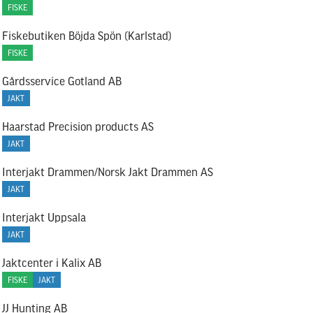
FISKE
Fiskebutiken Böjda Spön (Karlstad)
FISKE
Gårdsservice Gotland AB
JAKT
Haarstad Precision products AS
JAKT
Interjakt Drammen/Norsk Jakt Drammen AS
JAKT
Interjakt Uppsala
JAKT
Jaktcenter i Kalix AB
FISKE
JAKT
JJ Hunting AB