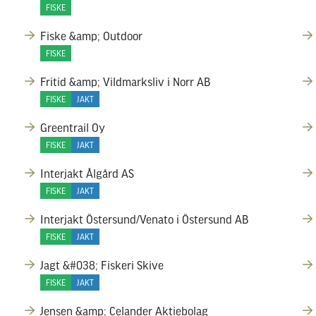
FISKE
Fiske &amp; Outdoor
FISKE
Fritid &amp; Vildmarksliv i Norr AB
FISKE
JAKT
Greentrail Oy
FISKE
JAKT
Interjakt Ålgård AS
FISKE
JAKT
Interjakt Östersund/Venato i Östersund AB
FISKE
JAKT
Jagt &#038; Fiskeri Skive
FISKE
JAKT
Jensen &amp; Celander Aktiebolag