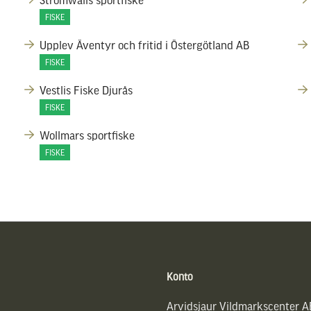
FISKE
Upplev Äventyr och fritid i Östergötland AB
FISKE
Vestlis Fiske Djurås
FISKE
Wollmars sportfiske
FISKE
Konto
Arvidsjaur Vildmarkscenter A