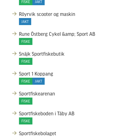
FISKE
JAKT
Röyrvik scooter og maskin
JAKT
Rune Östberg Cykel &amp; Sport AB
FISKE
Snäjk Sportfiskebutik
FISKE
Sport 1 Koppang
FISKE
JAKT
Sportfiskearenan
FISKE
Sportfiskeboden i Täby AB
FISKE
Sportfiskebolaget