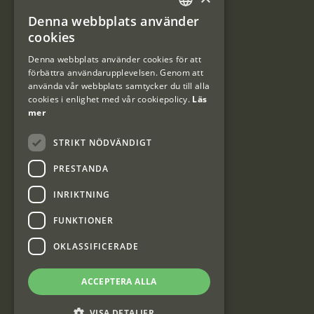
Denna webbplats använder
#Interjaktfamily
SWEDISH
cookies
DANISH
Denna webbplats använder cookies för att
förbättra användarupplevelsen. Genom att
Kundklubb
använda vår webbplats samtycker du till alla
cookies i enlighet med vår cookiepolicy.
Läs
Information om kundklubben.
mer
STRIKT NÖDVÄNDIGT
PRESTANDA
INRIKTNING
Interjakt SE
FUNKTIONER
OKLASSIFICERADE
Interjakt Sweden AB, Årjäng
Org: 553222-3915
ACCEPTERA ALLA
VISA DETALJER