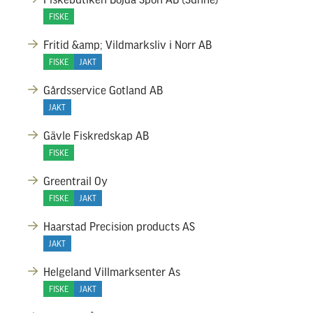
FISKE
Fritid &amp; Vildmarksliv i Norr AB
FISKE
JAKT
Gårdsservice Gotland AB
JAKT
Gävle Fiskredskap AB
FISKE
Greentrail Oy
FISKE
JAKT
Haarstad Precision products AS
JAKT
Helgeland Villmarksenter As
FISKE
JAKT