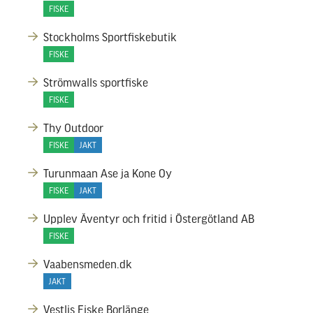
FISKE
Stockholms Sportfiskebutik
FISKE
Strömwalls sportfiske
FISKE
Thy Outdoor
FISKE
JAKT
Turunmaan Ase ja Kone Oy
FISKE
JAKT
Upplev Äventyr och fritid i Östergötland AB
FISKE
Vaabensmeden.dk
JAKT
Vestlis Fiske Borlänge