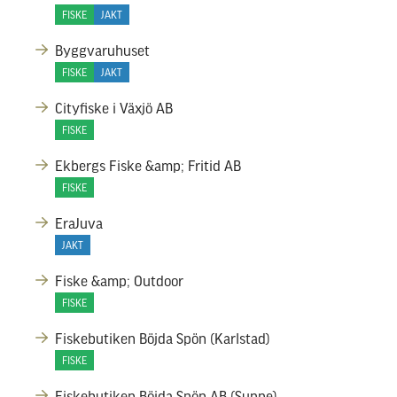
FISKE
JAKT
Byggvaruhuset
FISKE
JAKT
Cityfiske i Växjö AB
FISKE
Ekbergs Fiske &amp; Fritid AB
FISKE
EraJuva
JAKT
Fiske &amp; Outdoor
FISKE
Fiskebutiken Böjda Spön (Karlstad)
FISKE
Fiskebutiken Böjda Spön AB (Sunne)