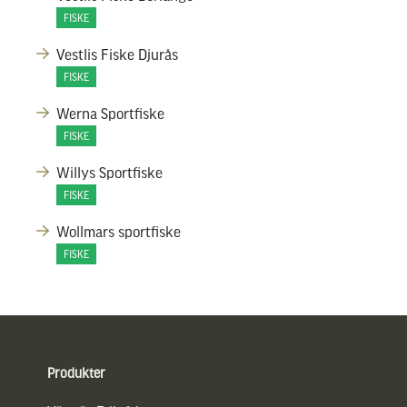
FISKE
Vestlis Fiske Djurås
FISKE
Werna Sportfiske
FISKE
Willys Sportfiske
FISKE
Wollmars sportfiske
FISKE
Sidfot
Produkter