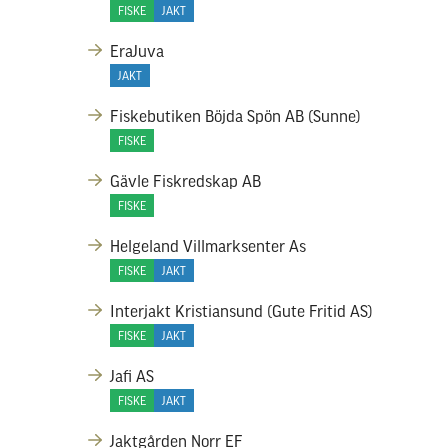
FISKE
JAKT
EraJuva
JAKT
Fiskebutiken Böjda Spön AB (Sunne)
FISKE
Gävle Fiskredskap AB
FISKE
Helgeland Villmarksenter As
FISKE
JAKT
Interjakt Kristiansund (Gute Fritid AS)
FISKE
JAKT
Jafi AS
FISKE
JAKT
Jaktgården Norr EF