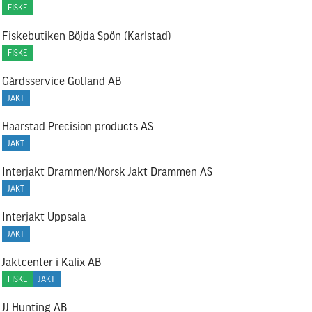
FISKE
Fiskebutiken Böjda Spön (Karlstad)
FISKE
Gårdsservice Gotland AB
JAKT
Haarstad Precision products AS
JAKT
Interjakt Drammen/Norsk Jakt Drammen AS
JAKT
Interjakt Uppsala
JAKT
Jaktcenter i Kalix AB
FISKE
JAKT
JJ Hunting AB