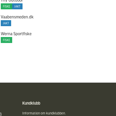
FISKE
JAKT
Vaabensmeden.dk
JAKT
Werna Sportfiske
FISKE
Kundklubb
Information om kundklubben.
B