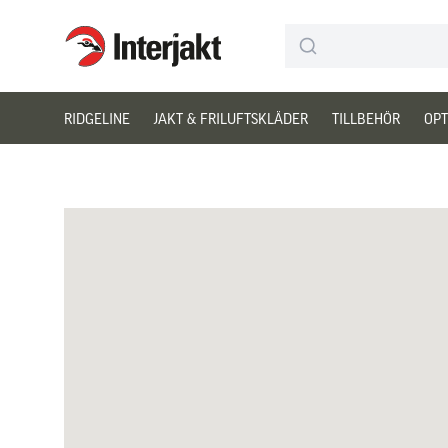
Interjakt SE
Hoppa till innehåll
RIDGELINE
JAKT & FRILUFTSKLÄDER
TILLBEHÖR
OPT