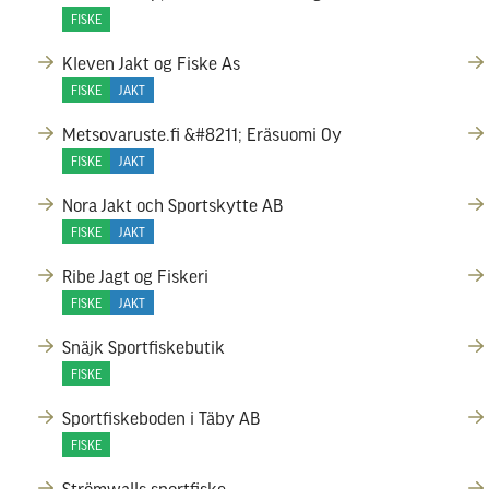
FISKE
Kleven Jakt og Fiske As
FISKE
JAKT
Metsovaruste.fi &#8211; Eräsuomi Oy
FISKE
JAKT
Nora Jakt och Sportskytte AB
FISKE
JAKT
Ribe Jagt og Fiskeri
FISKE
JAKT
Snäjk Sportfiskebutik
FISKE
Sportfiskeboden i Täby AB
FISKE
Strömwalls sportfiske