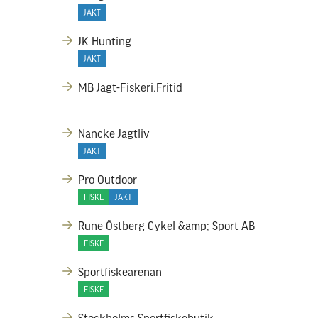
JAKT
JK Hunting
JAKT
MB Jagt-Fiskeri.Fritid
Nancke Jagtliv
JAKT
Pro Outdoor
FISKE
JAKT
Rune Östberg Cykel &amp; Sport AB
FISKE
Sportfiskearenan
FISKE
Stockholms Sportfiskebutik