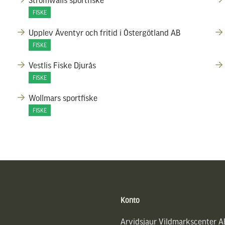
FISKE
Upplev Äventyr och fritid i Östergötland AB
FISKE
Vestlis Fiske Djurås
FISKE
Wollmars sportfiske
FISKE
Konto
Arvidsjaur Vildmarkscenter A