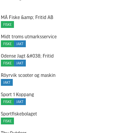
MÅ Fiske &amp; Fritid AB
FISKE
Midt troms utmarksservice
FISKE
JAKT
Odense Jagt &#038; Fritid
FISKE
JAKT
Röyrvik scooter og maskin
JAKT
Sport 1 Koppang
FISKE
JAKT
Sportfiskebolaget
FISKE
Thy Outdoor