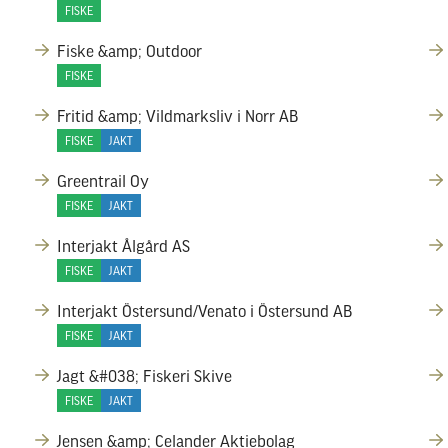
FISKE
Fiske &amp; Outdoor
FISKE
Fritid &amp; Vildmarksliv i Norr AB
FISKE
JAKT
Greentrail Oy
FISKE
JAKT
Interjakt Ålgård AS
FISKE
JAKT
Interjakt Östersund/Venato i Östersund AB
FISKE
JAKT
Jagt &#038; Fiskeri Skive
FISKE
JAKT
Jensen &amp; Celander Aktiebolag