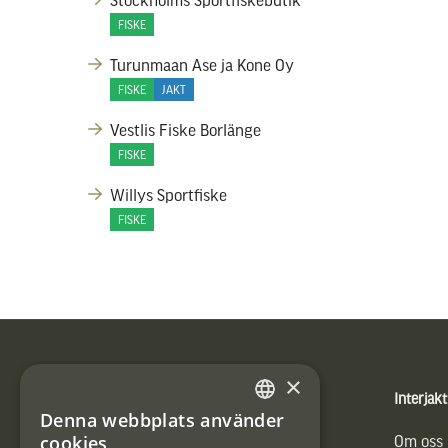
FISKE
Turunmaan Ase ja Kone Oy
FISKE
JAKT
Vestlis Fiske Borlänge
FISKE
Willys Sportfiske
FISKE
Sidfot
×
Produkter
Interjakt
Denna webbplats använder
SWEDISH
cookies
Vännäs Friluftbyxa
Om oss