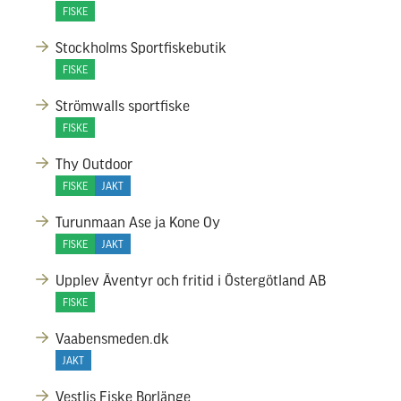
FISKE
Stockholms Sportfiskebutik
FISKE
Strömwalls sportfiske
FISKE
Thy Outdoor
FISKE
JAKT
Turunmaan Ase ja Kone Oy
FISKE
JAKT
Upplev Äventyr och fritid i Östergötland AB
FISKE
Vaabensmeden.dk
JAKT
Vestlis Fiske Borlänge