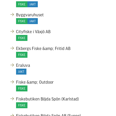
FISKE
JAKT
Byggvaruhuset
FISKE
JAKT
Cityfiske i Växjö AB
FISKE
Ekbergs Fiske &amp; Fritid AB
FISKE
EraJuva
JAKT
Fiske &amp; Outdoor
FISKE
Fiskebutiken Böjda Spön (Karlstad)
FISKE
Fiskebutiken Böjda Spön AB (Sunne)