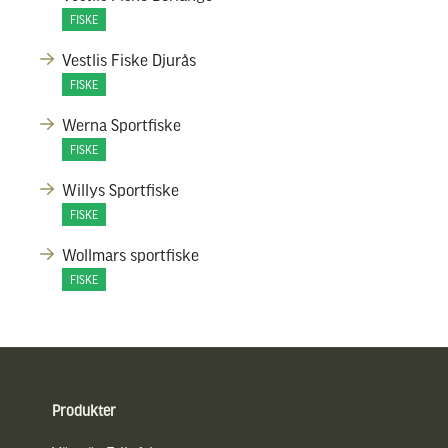
FISKE
Vestlis Fiske Djurås
FISKE
Werna Sportfiske
FISKE
Willys Sportfiske
FISKE
Wollmars sportfiske
FISKE
Sidfot
Produkter