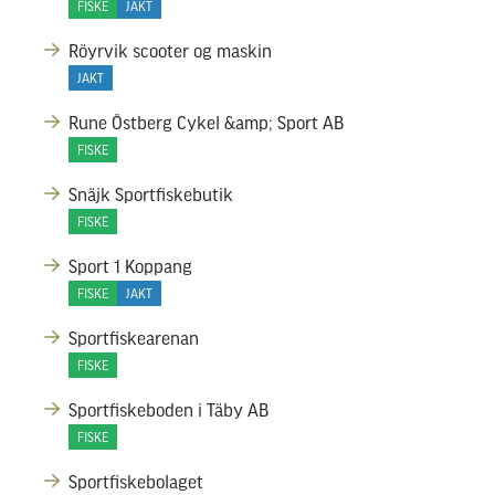
FISKE
JAKT
Röyrvik scooter og maskin
JAKT
Rune Östberg Cykel &amp; Sport AB
FISKE
Snäjk Sportfiskebutik
FISKE
Sport 1 Koppang
FISKE
JAKT
Sportfiskearenan
FISKE
Sportfiskeboden i Täby AB
FISKE
Sportfiskebolaget