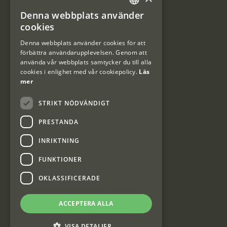
Denna webbplats använder
#Interjaktfamily
SWEDISH
cookies
DANISH
Denna webbplats använder cookies för att
förbättra användarupplevelsen. Genom att
Kundklubb
använda vår webbplats samtycker du till alla
cookies i enlighet med vår cookiepolicy.
Läs
Information om kundklubben.
mer
STRIKT NÖDVÄNDIGT
PRESTANDA
INRIKTNING
Interjakt SE
FUNKTIONER
OKLASSIFICERADE
Interjakt Sweden AB, Årjäng
Org: 553222-3915
ACCEPTERA ALLA
VISA DETALJER