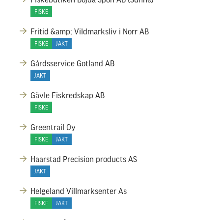
FISKE
Fritid &amp; Vildmarksliv i Norr AB
FISKE
JAKT
Gårdsservice Gotland AB
JAKT
Gävle Fiskredskap AB
FISKE
Greentrail Oy
FISKE
JAKT
Haarstad Precision products AS
JAKT
Helgeland Villmarksenter As
FISKE
JAKT