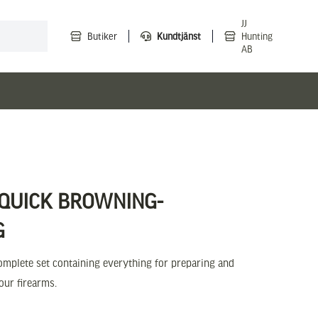
JJ
Butiker
Kundtjänst
Hunting
AB
, QUICK BROWNING-
G
Complete set containing everything for preparing and
our firearms.