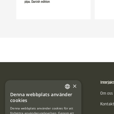
pipa. Danish edition
Sidfot
Produkter
Interjakt
×
Vännäs Friluftbyxa
Om oss
Denna webbplats använder
SWEDISH
cookies
Kontakt
DANISH
Denna webbplats använder cookies för att
förbättra användarupplevelsen. Genom att