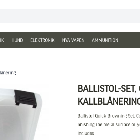
IK
HUND
ELEKTRONIK
NYA VAPEN
AMMUNITION
lånering
BALLISTOL-SET
KALLBLÅNERIN
Ballistol Quick Browning Set. 
finishing the metal surface of y
Includes